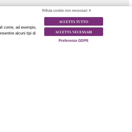
Rifiuta cookie non necessari ✕
ACCETTA TUTTO
onali come, ad esempio,
ACCETTA NECESSARI
nsentire alcuni tipi di
Preferenze GDPR
Contatti
Via Privata Polonia, 10
Tangenziale Ovest – A4/A8 – Uscita V.le
Certosa – 20157 Milano – Italia
Tel:
+39 02 78627000
Fax: +39 02 39005382