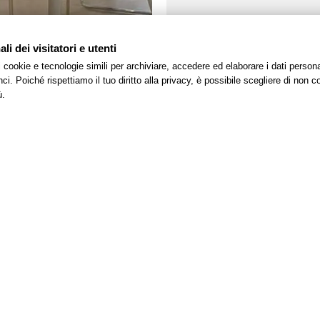
i dei visitatori e utenti
 i cookie e tecnologie simili per archiviare, accedere ed elaborare i dati pers
i. Poiché rispettiamo il tuo diritto alla privacy, è possibile scegliere di non co
ù.
Link utili
Hotel
Le mie prenotazioni
Camere
Servizi
Online Check-in
Meeting & Eventi
Cookie Policy
Ristorante
Privacy Policy
Pool, Gym & Spa