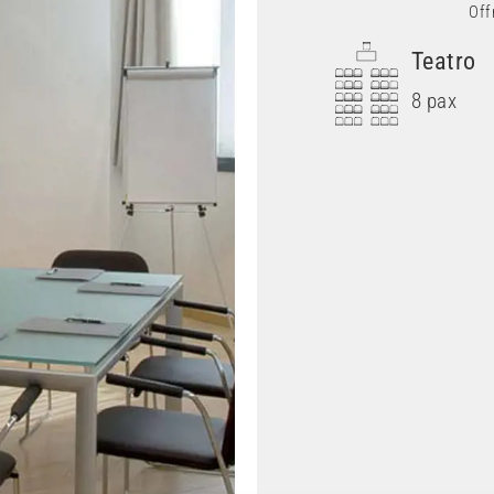
Off
Teatro
8 pax