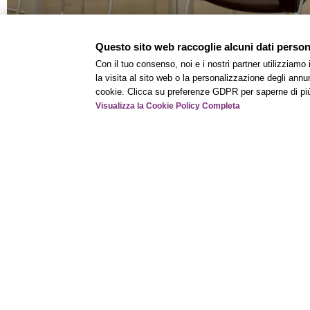
Questo sito web raccoglie alcuni dati personal
Con il tuo consenso, noi e i nostri partner utilizziamo
la visita al sito web o la personalizzazione degli annunc
Scopri le altre sale meeting
cookie. Clicca su preferenze GDPR per saperne di pi
Visualizza la Cookie Policy Completa
Each BWH® Hotels property is independently owned and operated.
®
Bestwestern.it
–
BW Rewards