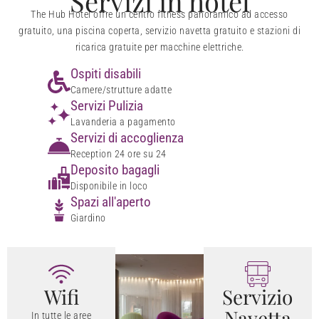
Servizi in hotel
The Hub Hotel offre un centro fitness panoramico ad accesso
gratuito, una piscina coperta, servizio navetta gratuito e stazioni di
ricarica gratuite per macchine elettriche.
Ospiti disabili
Camere/strutture adatte
Servizi Pulizia
Lavanderia a pagamento
Servizi di accoglienza
Reception 24 ore su 24
Deposito bagagli
Disponibile in loco
Spazi all'aperto
Giardino
Wifi
Servizio
Navetta
In tutte le aree