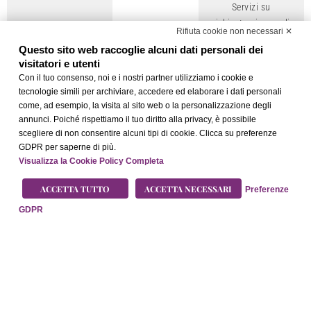
Servizi su
richiesta: ricerca di
Rifiuta cookie non necessari ✕
affidabili baby-
Questo sito web raccoglie alcuni dati personali dei
sitter.
visitatori e utenti
Con il tuo consenso, noi e i nostri partner utilizziamo i cookie e
tecnologie simili per archiviare, accedere ed elaborare i dati personali
come, ad esempio, la visita al sito web o la personalizzazione degli
annunci. Poiché rispettiamo il tuo diritto alla privacy, è possibile
scegliere di non consentire alcuni tipi di cookie. Clicca su preferenze
GDPR per saperne di più.
Anniversary
Visualizza la Cookie Policy Completa
Saremo lieti di
ACCETTA TUTTO
ACCETTA NECESSARI
Preferenze
contribuire a
GDPR
rendere
indimenticabile il
vostro importante
anniversario…
Informaci sulla tua
ricorrenza speciale
al momento della