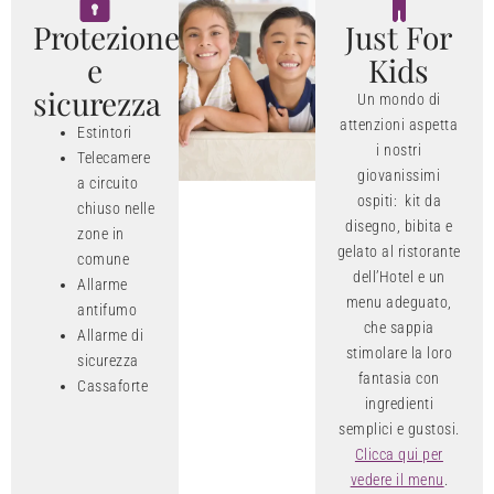
Protezione
Just For
e
Kids
sicurezza
Un mondo di
attenzioni aspetta
Estintori
i nostri
Telecamere
giovanissimi
a circuito
ospiti: kit da
chiuso nelle
disegno, bibita e
zone in
gelato al ristorante
comune
dell’Hotel e un
Allarme
menu adeguato,
antifumo
che sappia
Allarme di
stimolare la loro
sicurezza
fantasia con
Cassaforte
ingredienti
semplici e gustosi.
Clicca qui per
vedere il menu
.