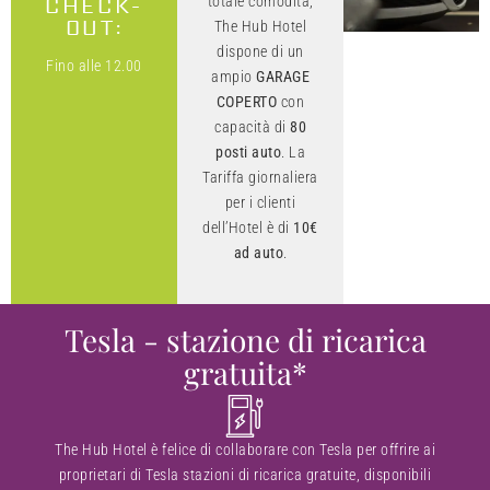
CHECK-
totale comodità,
OUT:
The Hub Hotel
dispone di un
Fino alle 12.00
ampio
GARAGE
COPERTO
con
capacità di
80
posti auto
. La
Tariffa giornaliera
per i clienti
dell’Hotel è di
10€
ad auto
.
Tesla - stazione di ricarica
gratuita*
The Hub Hotel è felice di collaborare con Tesla per offrire ai
proprietari di Tesla stazioni di ricarica gratuite, disponibili