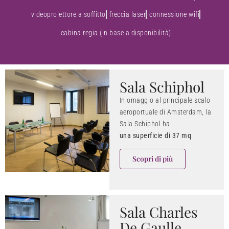
videoproiettore a soffitto
freccia laser
connessione wifi
cabina regia (in base a disponibilità)
Sala Schiphol
In omaggio al principale scalo
aeroportuale di Amsterdam, la
Sala Schiphol ha
una superficie di 37 mq
.
Scopri di più
Sala Charles
De Gaulle