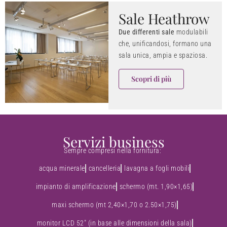
Sale Heathrow
Due differenti sale
modulabili
che, unificandosi, formano una
sala unica, ampia e spaziosa.
Scopri di più
Servizi business
Sempre compresi nella fornitura:
acqua minerale
cancelleria
lavagna a fogli mobili
impianto di amplificazione
schermo (mt. 1,90×1,65)
maxi schermo (mt 2,40×1,70 o 2.50×1,75)
monitor LCD 52″ (in base alle dimensioni della sala)