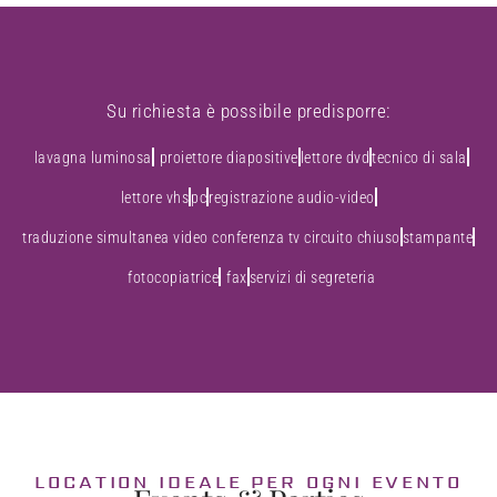
Su richiesta è possibile predisporre:
lavagna luminosa
proiettore diapositive
lettore dvd
tecnico di sala
lettore vhs
pc
registrazione audio-video
traduzione simultanea video conferenza tv circuito chiuso
stampante
fotocopiatrice
fax
servizi di segreteria
LOCATION IDEALE PER OGNI EVENTO