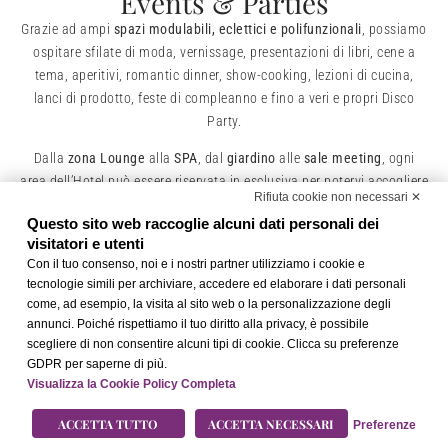
Events & Parties
Grazie ad ampi
spazi modulabili, eclettici e polifunzionali
, possiamo
ospitare sfilate di moda, vernissage, presentazioni di libri, cene a
tema, aperitivi, romantic dinner, show-cooking, lezioni di cucina,
lanci di prodotto, feste di compleanno e fino a veri e propri Disco
Party.
Dalla
zona Lounge
alla
SPA
, dal
giardino
alle
sale meeting
, ogni
area dell’Hotel può essere riservata in esclusiva per potervi accogliere
Rifiuta cookie non necessari ✕
con la privacy desiderata ed il massimo comfort.
Questo sito web raccoglie alcuni dati personali dei
Per informazioni e prenotazioni
meeting@thehubhotel.com
.
visitatori e utenti
Con il tuo consenso, noi e i nostri partner utilizziamo i cookie e
tecnologie simili per archiviare, accedere ed elaborare i dati personali
come, ad esempio, la visita al sito web o la personalizzazione degli
annunci. Poiché rispettiamo il tuo diritto alla privacy, è possibile
scegliere di non consentire alcuni tipi di cookie. Clicca su preferenze
GDPR per saperne di più.
Visualizza la Cookie Policy Completa
ACCETTA TUTTO
ACCETTA NECESSARI
Preferenze